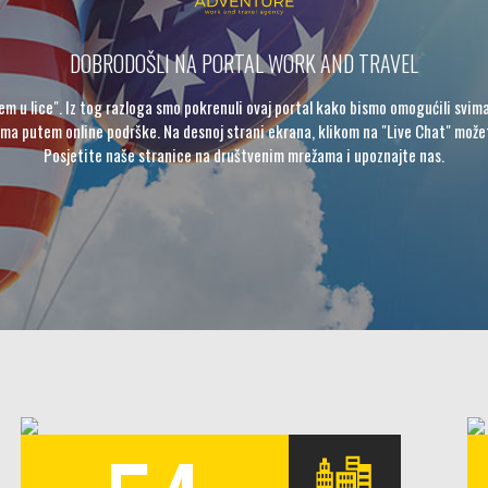
DOBRODOŠLI NA PORTAL WORK AND TRAVEL
em u lice". Iz tog razloga smo pokrenuli ovaj portal kako bismo omogućili svima 
a putem online podrške. Na desnoj strani ekrana, klikom na "Live Chat" možet
Posjetite naše stranice na društvenim mrežama i upoznajte nas.