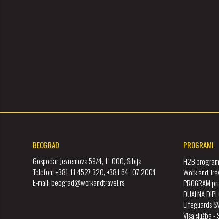
BEOGRAD
PROGRAMI
Gospodar Jevremova 59/4, 11 000, Srbija
H2B program 
Telefon: +381 11 4527 320, +381 64 107 2004
Work and Tra
E-mail: beograd@workandtravel.rs
PROGRAM prip
DUALNA DIPL
Lifeguards 
Visa služba -