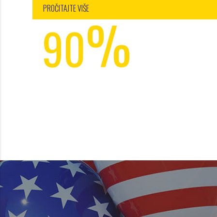
2
PROČITAJTE VIŠE
%
3
90
4
POPUST
radna i turistička agencija