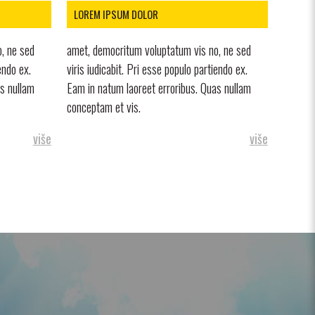
LOREM IPSUM DOLOR
, ne sed
amet, democritum voluptatum vis no, ne sed
endo ex.
viris iudicabit. Pri esse populo partiendo ex.
as nullam
Eam in natum laoreet erroribus. Quas nullam
conceptam et vis.
više
više