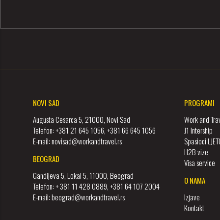
NOVI SAD
PROGRAMI
Augusta Cesarca 5, 21000, Novi Sad
Work and Tra
Telefon: +381 21 645 1056, +381 66 645 1056
J1 Intership
E-mail: novisad@workandtravel.rs
Spasioci LJE
H2B vize
BEOGRAD
Visa service
Gandijeva 5, Lokal 5, 11000, Beograd
O NAMA
Telefon: + 381 11 428 0889, +381 64 107 2004
E-mail: beograd@workandtravel.rs
Izjave
Kontakt