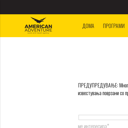
ДОМА
ПРОГРАМИ
ПРЕДУПРЕДУВАЊЕ: Многу е 
известувања поврзани со п
ме интересира*