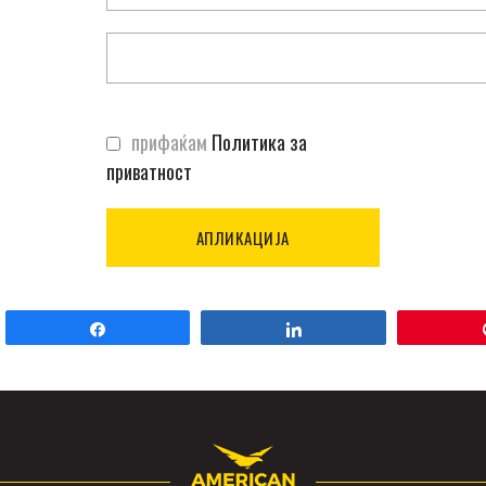
прифаќам
Политика за
приватност
Споделете
Споделете