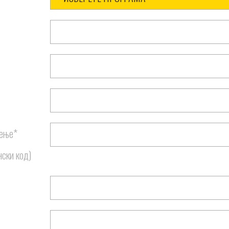
еење*
ски код)