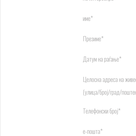
име*
Презиме*
Датум на раѓање*
Целосна адреса на жив
(улица/број/град/поштен
Телефонски број*
е-пошта*