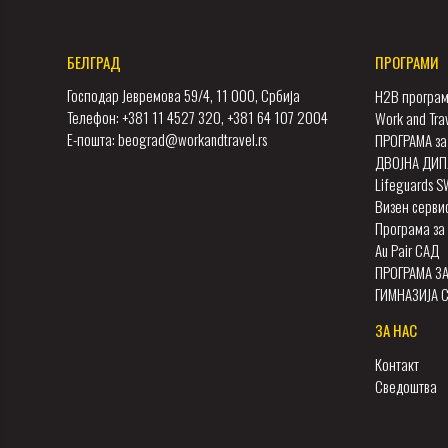
БЕЛГРАД
ПРОГРАМИ
Господар Јевремова 59/4, 11 000, Србија
H2B програм
Телефон: +381 11 4527 320, +381 64 107 2004
Work and Tra
Е-пошта: beograd@workandtravel.rs
ПРОГРАМА за
ДВОЈНА ДИП
Lifeguards 
Визен серви
Програма за 
Au Pair САД
ПРОГРАМА З
ГИМНАЗИЈА 
ЗА НАС
Контакт
Сведоштва