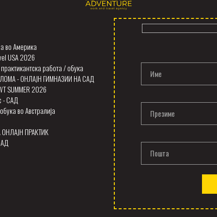
а во Америка
vel USA 2026
 практикантска работа / обука
Име
ЛОМА - ОНЛАЈН ГИМНАЗИИ НА САД
SWT SUMMER 2026
с - САД
обука во Австралија
Презиме
А ОНЛАЈН ПРАКТИК
САД
Пошта