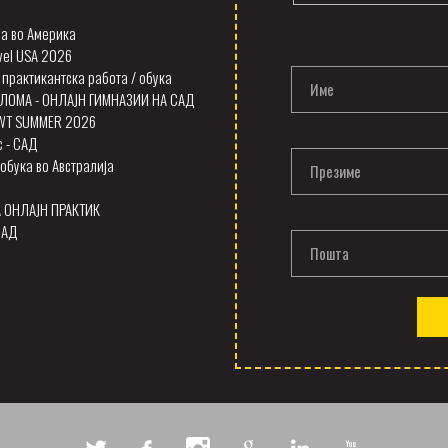
а во Америка
vel USA 2026
 практикантска работа / обука
Име
ЛОМА - ОНЛАЈН ГИМНАЗИИ НА САД
SWT SUMMER 2026
с - САД
обука во Австралија
Презиме
А ОНЛАЈН ПРАКТИК
САД
Пошта