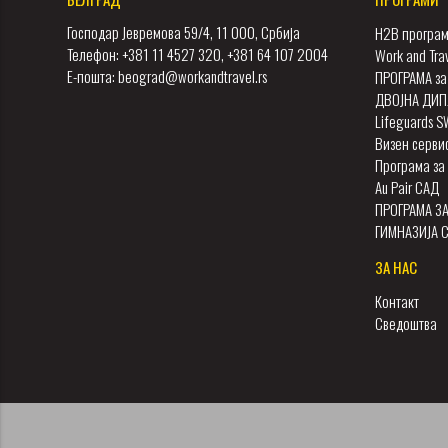
Господар Јевремова 59/4, 11 000, Србија
H2B програм
Телефон: +381 11 4527 320, +381 64 107 2004
Work and Tra
Е-пошта: beograd@workandtravel.rs
ПРОГРАМА за
ДВОЈНА ДИП
Lifeguards 
Визен серви
Програма за 
Au Pair САД
ПРОГРАМА З
ГИМНАЗИЈА 
ЗА НАС
Контакт
Сведоштва