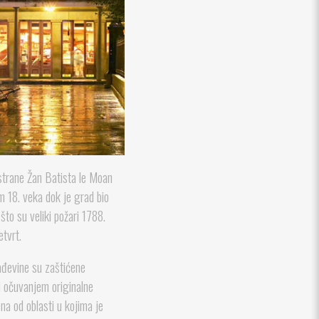
 strane Žan Batista le Moan
m 18. veka dok je grad bio
što su veliki požari 1788.
etvrt.
ađevine su zaštićene
i očuvanjem originalne
ena od oblasti u kojima je