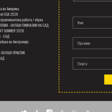
а во Америка
vel USA 2026
 практикантска работа / обука
Име
ЛОМА - ОНЛАЈН ГИМНАЗИИ НА САД
SWT SUMMER 2026
с - САД
обука во Австралија
Презиме
А ОНЛАЈН ПРАКТИК
САД
Пошта