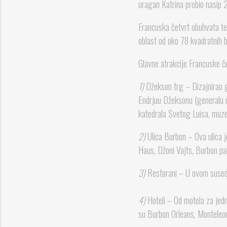
uragan Katrina probio nasip 
Francuska četvrt obuhvata ter
oblast od oko 78 kvadratnih b
Glavne atrakcije Francuske če
1)
Džekson trg – Dizajnirao ga
Endrjuu Džeksonu (generalu u
katedrala Svetog Luisa, muze
2)
Ulica Burbon – Ova ulica j
Haus, Džoni Vajts, Burbon pa
3)
Restorani – U ovom suseds
4)
Hoteli – Od motela za jedn
su Burbon Orleans, Monteleon