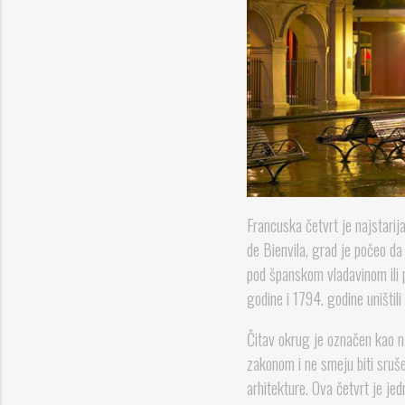
Francuska četvrt je najstari
de Bienvila, grad je počeo da
pod španskom vladavinom ili p
godine i 1794. godine uništili
Čitav okrug je označen kao n
zakonom i ne smeju biti sruše
arhitekture. Ova četvrt je jed