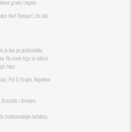
elove grada i region.
ulice Nort Rampart, što čini
bio je ime po predsedniku
ona. Na ovom trgu se nalaze
ogo toga.
 Haus, Pet O Brajen, Napoleon
, Brusards i Brenans.
u tradicionalnijim hotelima