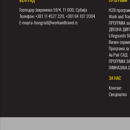
Господар Јевремова 59/4, 11 000, Србија
H2B програм
Телефон: +381 11 4527 320, +381 64 107 2004
Work and Tra
Е-пошта: beograd@workandtravel.rs
ПРОГРАМА за
ДВОЈНА ДИП
Lifeguards 
Визен серви
Програма за 
Au Pair САД
ПРОГРАМА З
ГИМНАЗИЈА 
ЗА НАС
Контакт
Сведоштва