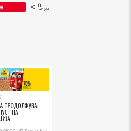
0
Пин
АКЦИИ
7
ТА ПРОДОЛЖУВА!
ПУСТ НА
ЦИЈА