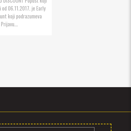
D DISCOUNT Popust koji
i od 06.11.2017. je Early
ount koji podrazumeva
Prijavu...