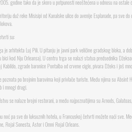
2005. godine tako da je skoro u potpunosti neoštećena u odnosu na ostale d
itoriju duž reke Misisipi od Kanalske ulice do avenije Esplanade, pa sve do 
lokova.
tvrti su:
 je arhitekta Luj Pili. U pitanju je javni park veličine gradskog bloka, a do
 bici kod Nju Orleansa). U centru trga se nalazi statua predsednika Džeks
j Kabildo, zgrade baronice Pontalba od crvene cigle, pivara Džeks i još mn
e poznata po brojnim barovima koji privlače turiste. Među njima su Absint
b i mnogi drugi.
tvu se nalaze brojni restorani, a među najpoznatijima su Arnods, Galatoas
u noć pa sve do luksuznih hotela, u Francuskoj četvrti možete naći sve. Međ
e, Rojal Sonesta, Astor i Omni Rojal Orleans.