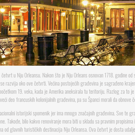
ja četvrt u Nju Orleansu. Nakon što je Nju Orleans osnovan 1718. godine od
 se razvija oko ove četvrti. Većina postojećih građevina je sagrađeno kraje
očetkom 19. veka, kada je Amerika aneksirala tu teritoriju. Razlog za to je 
 veći deo francuskih kolonijalnih građevina, pa su Španci morali da obnove č
acionalni istorijski spomenik jer ima mnogo značajnih građevina. Sve te gr
ne. Takođe, bilo kakvo renoviranje mora biti u skladu sa pravnim propisima 
na od glavnih turističkih destinacija Nju Orleansa. Ova četvrt je dosta udalj