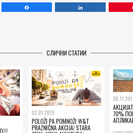
Споделете
Споделете
СЛИЧНИ СТАТИИ
06.11.201
АКЦИЈА
02.01.2019
70% ПО
АПЛИКА
POLOŽI PA POMNOŽI W&T
PRAZNIČNA AKCIJA! STARA
!!!!