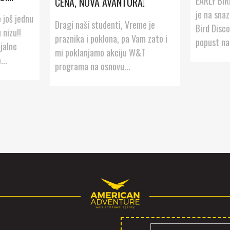
EARLY BIR
CENA, NOVA AVANTURA!
je na snaz
 još jednu
Dragi naši studenti, Vreme je
Bird Disc
 nizu!!
praznika i poklona, pa Vam zato i
popust na 
jalne
mi poklanjamo akciju W&T
...
programa na osnovu...