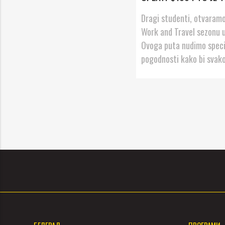
Dragi studenti, otvaramo
Work and Travel sezonu u
Ovoga puta nudimo speci
pogodnosti kako bi svako
БЕЛГРАД
ПРОГРАМИ