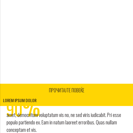
ПРОЧИТАЈТЕ ПОВЕЌЕ
1
%
2
90
LOREM IPSUM DOLOR
3
amet, democritum voluptatum vis no, ne sed viris iudicabit. Pri esse
4
POPUSTA
populo partiendo ex. Eam in natum laoreet erroribus. Quas nullam
conceptam et vis.
work and travel agency