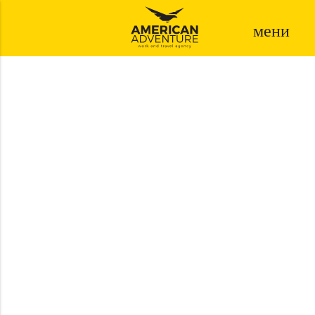
мени
SA NAMA POČINJE
AVANTURA!
АПЛИЦИРАЈ