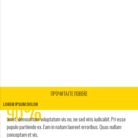
ПРОЧИТАЈТЕ ПОВЕЌЕ
1
%
2
90
LOREM IPSUM DOLOR
3
amet, democritum voluptatum vis no, ne sed viris iudicabit. Pri esse
4
POPUSTA
populo partiendo ex. Eam in natum laoreet erroribus. Quas nullam
conceptam et vis.
work and travel agency