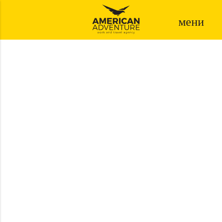
мени
SA NAMA POČINJE
AVANTURA!
АПЛИЦИРАЈ