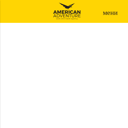
мени
SA NAMA POČINJE
AVANTURA!
АПЛИЦИРАЈ