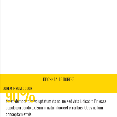
ПРОЧИТАЈТЕ ПОВЕЌЕ
1
%
2
90
LOREM IPSUM DOLOR
3
amet, democritum voluptatum vis no, ne sed viris iudicabit. Pri esse
4
POPUSTA
populo partiendo ex. Eam in natum laoreet erroribus. Quas nullam
conceptam et vis.
work and travel agency