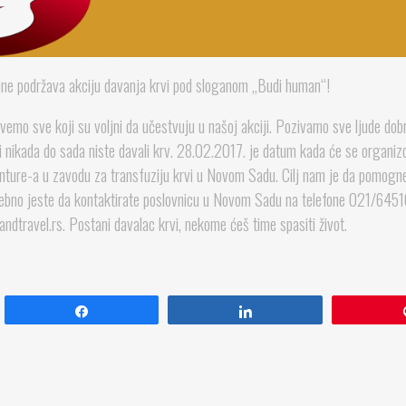
ne podržava akciju davanja krvi pod sloganom „Budi human“!
emo sve koji su voljni da učestvuju u našoj akciji. Pozivamo sve ljude dobre
ili nikada do sada niste davali krv. 28.02.2017. je datum kada će se organiz
enture-a u zavodu za transfuziju krvi u Novom Sadu. Cilj nam je da pomog
trebno jeste da kontaktirate poslovnicu u Novom Sadu na telefone 021/64
dtravel.rs. Postani davalac krvi, nekome ćeš time spasiti život.
Споделете
Споделете