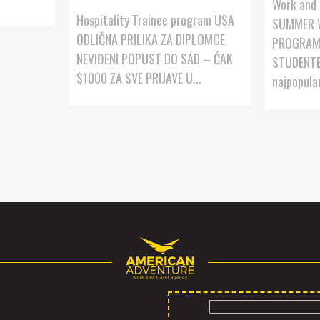
Work and 
Hospitality Trainee program USA
SUMMER 
ODLIČNA PRILIKA ZA DIPLOMCE
PROGRAM
NEVIĐENI POPUST DO SAD – ČAK
STUDENTE! 
$1000 ZA SVE PRIJAVE U...
najpopular