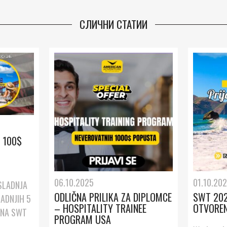
СЛИЧНИ СТАТИИ
– 100$
06.10.2025
01.10.20
OSLADNJA
ODLIČNA PRILIKA ZA DIPLOMCE
SWT 202
ADNJIH 5
– HOSPITALITY TRAINEE
OTVOREN
 NA SWT
PROGRAM USA