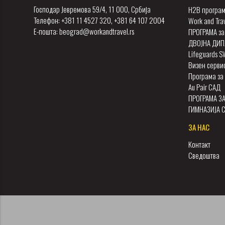
Господар Јевремова 59/4, 11 000, Србија
H2B програм
Телефон: +381 11 4527 320, +381 64 107 2004
Work and Tra
Е-пошта: beograd@workandtravel.rs
ПРОГРАМА за
ДВОЈНА ДИП
Lifeguards 
Визен серви
Програма за 
Au Pair САД
ПРОГРАМА З
ГИМНАЗИЈА 
ЗА НАС
Контакт
Сведоштва