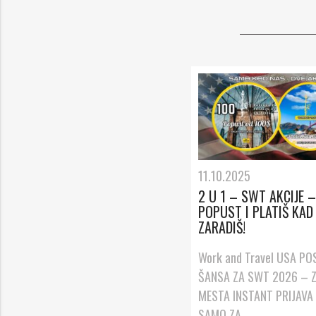
11.10.2025
2 U 1 – SWT AKCIJE 
POPUST I PLATIŠ KAD
ZARADIŠ!
Work and Travel USA P
ŠANSA ZA SWT 2026 – Z
MESTA INSTANT PRIJAVA
SAMO ZA...