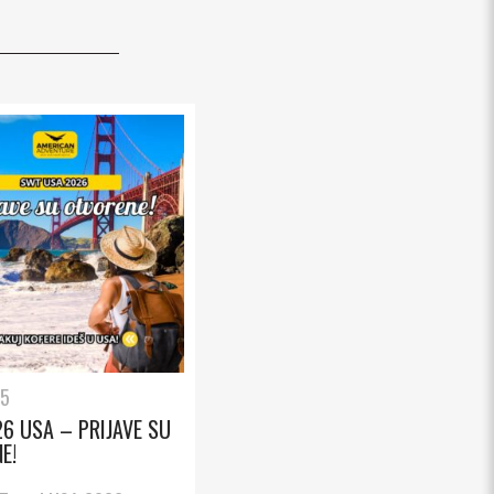
25
6 USA – PRIJAVE SU
E!