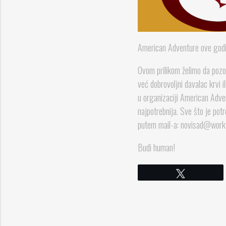
American Adventure ove godi
Ovom prilikom želimo da pozov
već dobrovoljni davalac krvi 
u organizaciji American Adv
najpotrebnija. Sve što je po
putem mail-a: novisad@workan
Budi human!
Твитнете