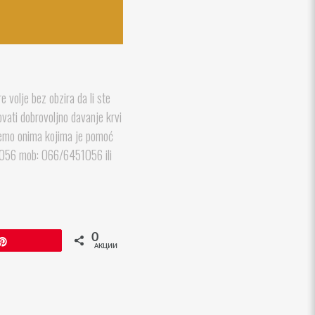
 volje bez obzira da li ste
ovati dobrovoljno davanje krvi
nemo onima kojima je pomoć
51056 mob: 066/6451056 ili
0
Пин
АКЦИИ