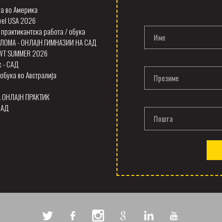
а во Америка
vel USA 2026
 практикантска работа / обука
Име
ЛОМА - ОНЛАЈН ГИМНАЗИИ НА САД
SWT SUMMER 2026
с - САД
обука во Австралија
Презиме
А ОНЛАЈН ПРАКТИК
САД
Пошта