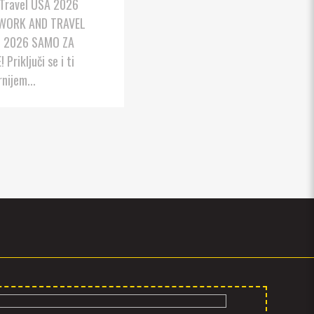
Travel USA 2026
WORK AND TRAVEL
 2026 SAMO ZA
Priključi se i ti
nijem...