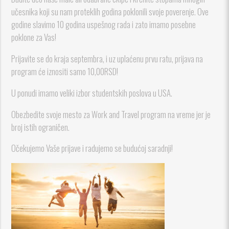
učesnika koji su nam proteklih godina poklonili svoje poverenje. Ove
godine slavimo 10 godina uspešnog rada i zato imamo posebne
poklone za Vas!
Prijavite se do kraja septembra, i uz uplaćenu prvu ratu, prijava na
program će iznositi samo 10,00RSD!
U ponudi imamo veliki izbor studentskih poslova u USA.
Obezbedite svoje mesto za Work and Travel program na vreme jer je
broj istih ograničen.
Očekujemo Vaše prijave i radujemo se budućoj saradnji!