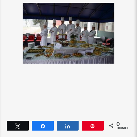
0
Tweet
Dijeli
Dijeli
Pin
DIONICE