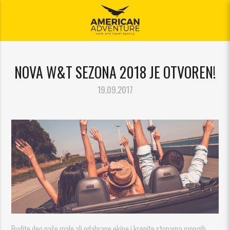
meni
NOVA W&T SEZONA 2018 JE OTVOREN!
19.09.2017
Budite deo naše male ali odabrane ekipe i krenite stopama mnogih