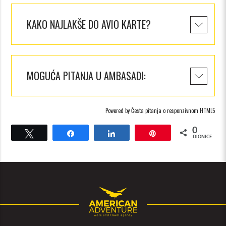
KAKO NAJLAKŠE DO AVIO KARTE?
MOGUĆA PITANJA U AMBASADI:
Powered by
Česta pitanja o responzivnom HTML5
0
Cvrkut
Udio
Udio
Pin
DIONICE