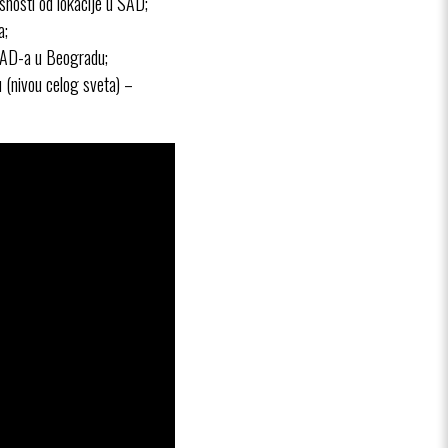
snosti od lokacije u SAD;
a;
 SAD-a u Beogradu;
 (nivou celog sveta) –