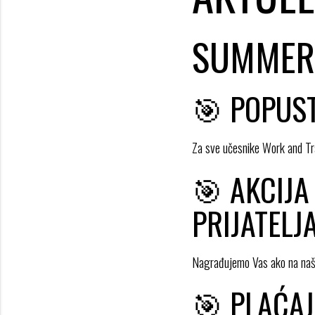
ajuća_dolje
SUMMER
ajuća_dolje
🎯 POPUS
Za sve učesnike Work and Tra
🎯 AKCIJA
PRIJATELJ
Nagrađujemo Vas ako na naš 
🎯 PLAĆA