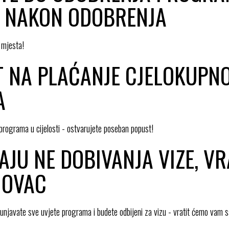
K NAKON ODOBRENJA
 mjesta!
T NA PLAĆANJE CJELOKUPN
A
 programa u cijelosti - ostvarujete poseban popust!
AJU NE DOBIVANJA VIZE, V
NOVAC
punjavate sve uvjete programa i budete odbijeni za vizu - vratit ćemo vam 