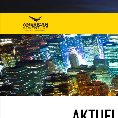
ajuća_dolje
ajuća_dolje
AKTUEL