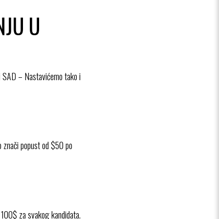
NJU U
di SAD – Nastavićemo tako i
što znači popust od $50 po
od 100$ za svakog kandidata.