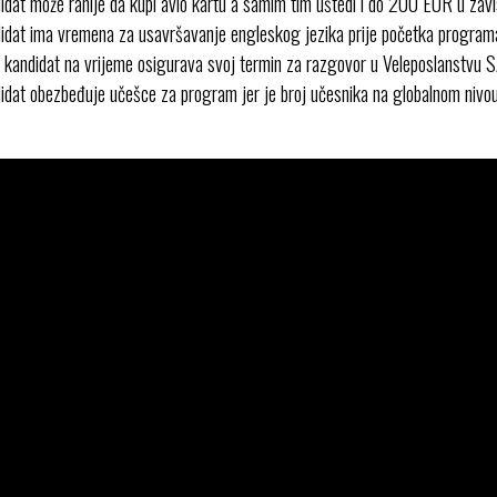
dat može ranije da kupi avio kartu a samim tim uštedi i do 200 EUR u zavi
idat ima vremena za usavršavanje engleskog jezika prije početka program
em kandidat na vrijeme osigurava svoj termin za razgovor u Veleposlanstvu
idat obezbeđuje učešce za program jer je broj učesnika na globalnom nivou