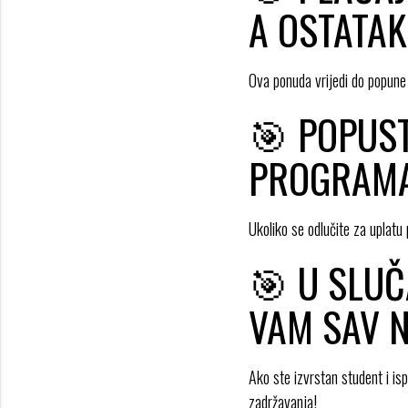
A OSTATA
Ova ponuda vrijedi do popune
🎯 POPUS
PROGRAM
Ukoliko se odlučite za uplatu
🎯 U SLUČ
VAM SAV 
Ako ste izvrstan student i is
zadržavanja!