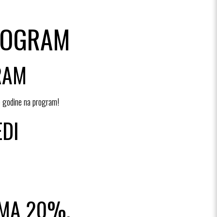
ROGRAM
RAM
e godine na program!
EDI
AMA 20%,