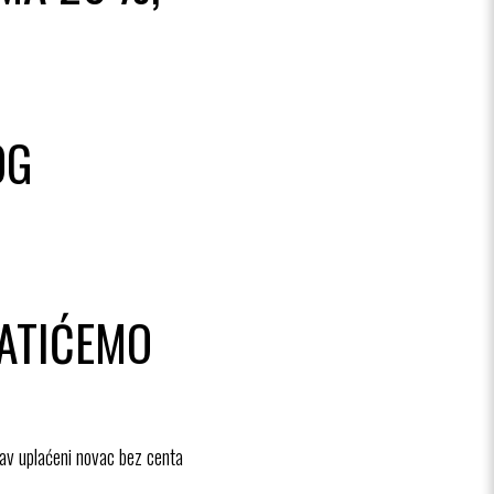
OG
RATIĆEMO
sav uplaćeni novac bez centa