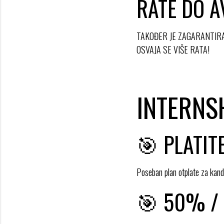
RATE DO 
TAKOĐER JE ZAGARANTIR
OSVAJA SE VIŠE RATA!
INTERNS
🎯 PLATIT
Poseban plan otplate za ka
🎯 50% /