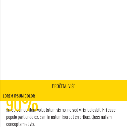
PROČITAJ VIŠE
1
%
2
90
LOREM IPSUM DOLOR
3
amet, democritum voluptatum vis no, ne sed viris iudicabit. Pri esse
4
POPUSTA
populo partiendo ex. Eam in natum laoreet erroribus. Quas nullam
conceptam et vis.
work and travel agency