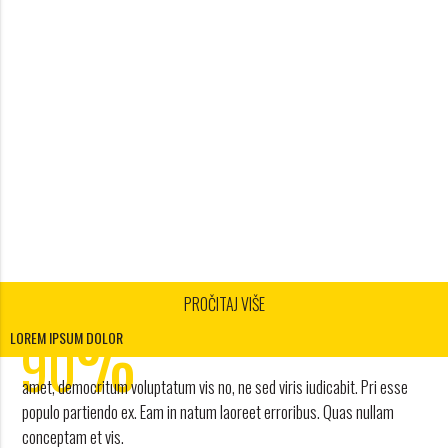
PROČITAJ VIŠE
1
%
2
90
LOREM IPSUM DOLOR
3
amet, democritum voluptatum vis no, ne sed viris iudicabit. Pri esse
4
POPUSTA
populo partiendo ex. Eam in natum laoreet erroribus. Quas nullam
conceptam et vis.
work and travel agency