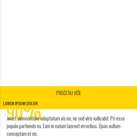
PROČITAJ VIŠE
1
%
2
90
LOREM IPSUM DOLOR
3
amet, democritum voluptatum vis no, ne sed viris iudicabit. Pri esse
4
POPUSTA
populo partiendo ex. Eam in natum laoreet erroribus. Quas nullam
conceptam et vis.
work and travel agency