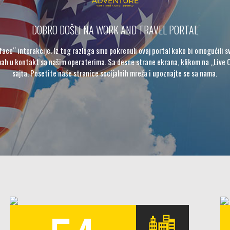
DOBRO DOŠLI NA WORK AND TRAVEL PORTAL
face“ interakcije. Iz tog razloga smo pokrenuli ovaj portal kako bi omogućili sv
ah u kontakt sa našim operaterima. Sa desne strane ekrana, klikom na „Live 
sajta. Posetite naše stranice socijalnih mreža i upoznajte se sa nama.