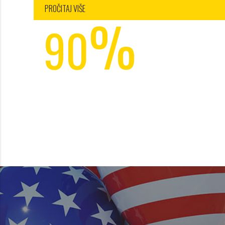
2
PROČITAJ VIŠE
%
3
90
4
POPUSTA
work and travel agency