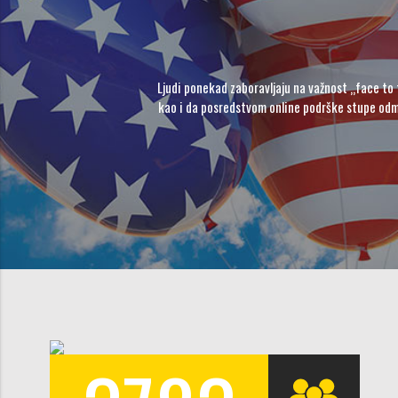
Ljudi ponekad zaboravljaju na važnost „face to 
kao i da posredstvom online podrške stupe odm