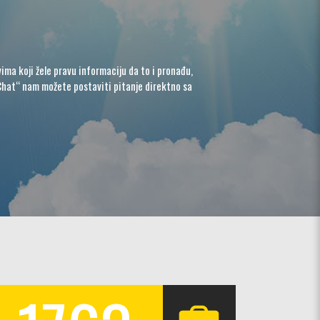
ima koji žele pravu informaciju da to i pronađu,
Chat“ nam možete postaviti pitanje direktno sa