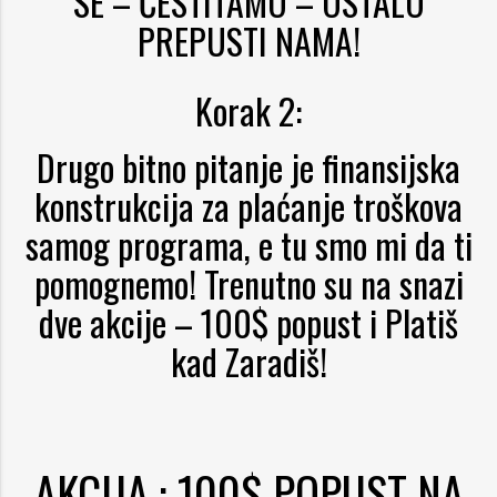
SE – ČESTITAMO – OSTALO
PREPUSTI NAMA!
Korak 2:
Drugo bitno pitanje je finansijska
konstrukcija za plaćanje troškova
samog programa, e tu smo mi da ti
pomognemo!
Trenutno su na snazi
dve akcije – 100$ popust i Platiš
kad Zaradiš!
AKCIJA : 100$ POPUST NA