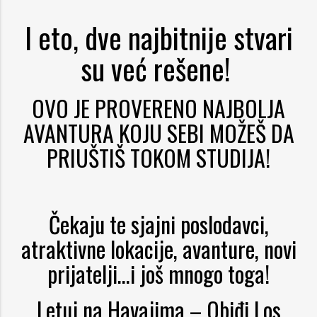
I eto, dve najbitnije stvari
su već rešene!
OVO JE PROVERENO NAJBOLJA
AVANTURA KOJU SEBI MOŽEŠ DA
PRIUŠTIŠ TOKOM STUDIJA!
Čekaju te sjajni poslodavci,
atraktivne lokacije, avanture, novi
prijatelji…i još mnogo toga!
Letuj na Havajima – Obiđi Los