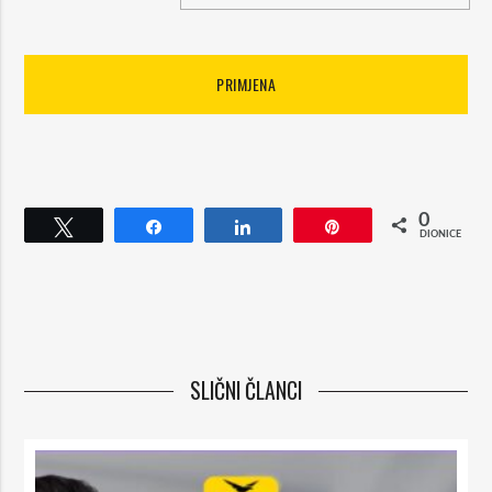
0
Cvrkut
Udio
Udio
Pin
DIONICE
SLIČNI ČLANCI