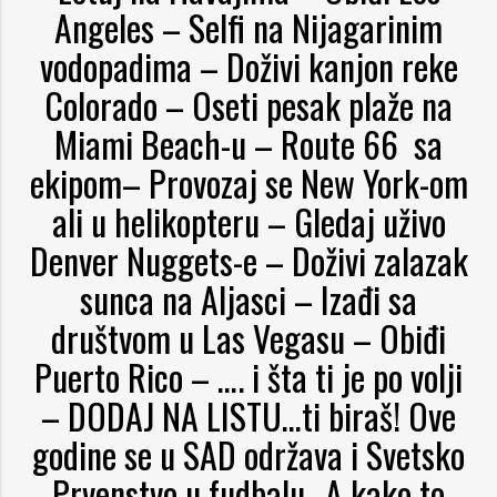
Angeles – Selfi na Nijagarinim
vodopadima – Doživi kanjon reke
Colorado – Oseti pesak plaže na
Miami Beach-u – Route 66 sa
ekipom– Provozaj se New York-om
ali u helikopteru – Gledaj uživo
Denver Nuggets-e – Doživi zalazak
sunca na Aljasci – Izađi sa
društvom u Las Vegasu – Obiđi
Puerto Rico – …. i šta ti je po volji
– DODAJ NA LISTU…ti biraš! Ove
godine se u SAD održava i Svetsko
Prvenstvo u fudbalu…A kako to