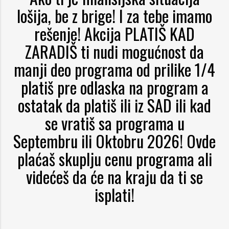
lošija, be z brige! I za tebe imamo
rešenje! Akcija PLATIŠ KAD
ZARADIŠ ti nudi mogućnost da
manji deo programa od prilike 1/4
platiš pre odlaska na program a
ostatak da platiš ili iz SAD ili kad
se vratiš sa programa u
Septembru ili Oktobru 2026! Ovde
plaćaš skuplju cenu programa ali
videćeš da će na kraju da ti se
isplati!