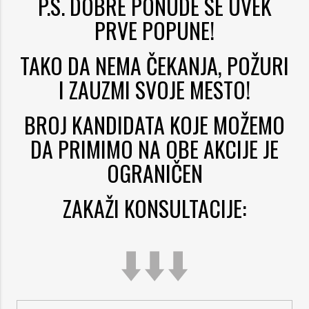
P.S. DOBRE PONUDE SE UVEK
PRVE POPUNE!
TAKO DA NEMA ČEKANJA, POŽURI
I ZAUZMI SVOJE MESTO!
BROJ KANDIDATA KOJE MOŽEMO
DA PRIMIMO NA OBE AKCIJE JE
OGRANIČEN
ZAKAŽI KONSULTACIJE:
⬇️⬇️⬇️