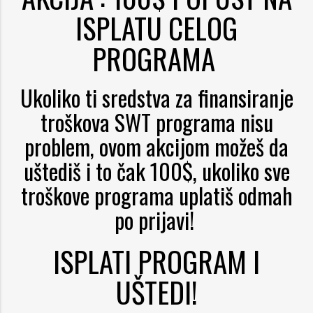
ISPLATU CELOG
PROGRAMA
Ukoliko ti sredstva za finansiranje
troškova SWT programa nisu
problem, ovom akcijom možeš da
uštediš i to čak 100$, ukoliko sve
troškove programa uplatiš odmah
po prijavi!
ISPLATI PROGRAM I
UŠTEDI!