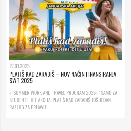
27.01.2025
PLATIŠ KAD ZARADIŠ – NOV NAČIN FINANSIRANJA
SWT 2025
✅SUMMER WORK AND TRAVEL PROGRAM 2025✅ SAMO ZA
STUDENTE! HIT AKCIJA: PLATIŠ KAD ZARADIŠ JOŠ JEDAN
RAZLOG ZA PRIJAVU...