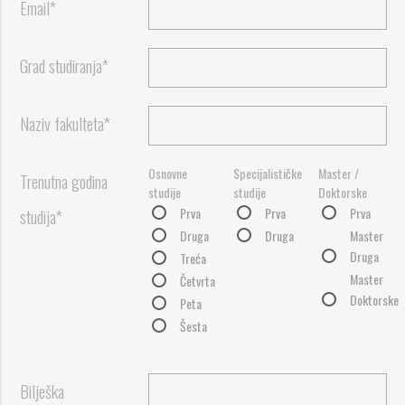
Email*
Grad studiranja*
Naziv fakulteta*
Osnovne
Specijalističke
Master /
Trenutna godina
studije
studije
Doktorske
Prva
Prva
Prva
studija*
Druga
Druga
Master
Druga
Treća
Master
Četvrta
Doktorske
Peta
Šesta
Bilješka