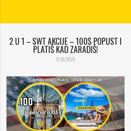
2 U 1 – SWT AKCIJE – 100$ POPUST I
PLATIŠ KAD ZARADIŠ!
11.10.2025
ajuća_dolje
ajuća_dolje