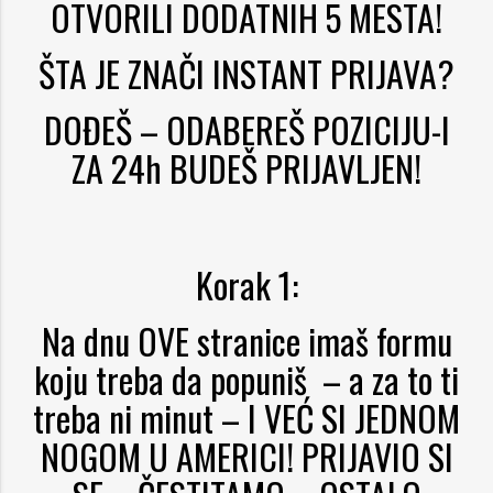
OTVORILI DODATNIH 5 MESTA!
ŠTA JE ZNAČI INSTANT PRIJAVA?
DOĐEŠ – ODABEREŠ POZICIJU-I
ZA 24h BUDEŠ PRIJAVLJEN!
Korak 1:
Na dnu OVE stranice imaš formu
koju treba da popuniš – a za to ti
treba ni minut – I VEĆ SI JEDNOM
NOGOM U AMERICI!
PRIJAVIO SI