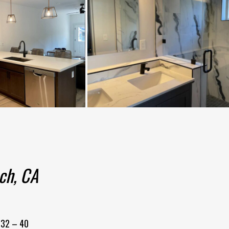
ch, CA
:
32 – 40