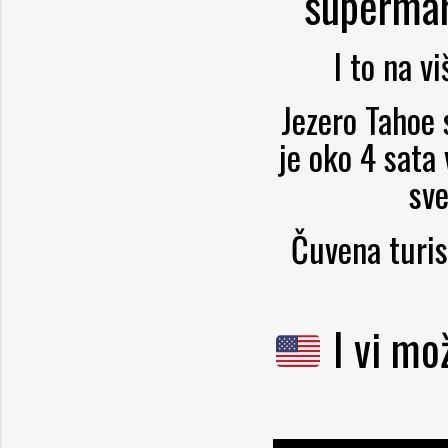
supermar
I to na v
Jezero Tahoe 
je oko 4 sata
sve
Čuvena turis
I vi mo