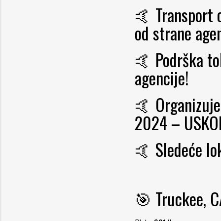
🤙 Transport o
od strane agen
🤙 Podrška to
agencije!
🤙 Organizu
2024 – USKO
🤙 Sledeće lok
🎯
Truckee, C