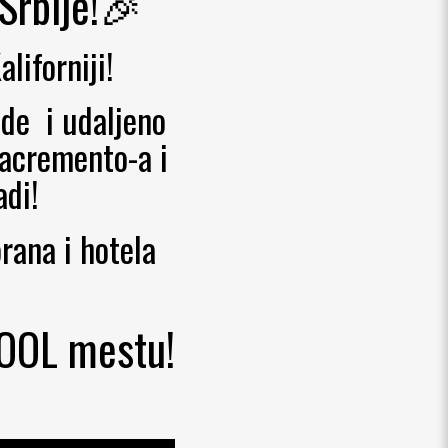
Srbije!🎉
liforniji!
ade i udaljeno
Sacremento-a i
adi!
rana i hotela
COOL mestu!