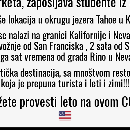
keta, zapošljava studente iz 
iše lokacija u okrugu jezera Tahoe u Ka
se nalazi na granici Kalifornije i Nev
 vožnje od San Franciska , 2 sata od 
ga sat vremena od grada Rino u Nev
tička destinacija, sa mnoštvom resto
koja je prepuna turista i leti i zimi!!!
žete provesti leto na ovom 