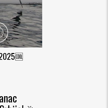
2025🆒
lanac