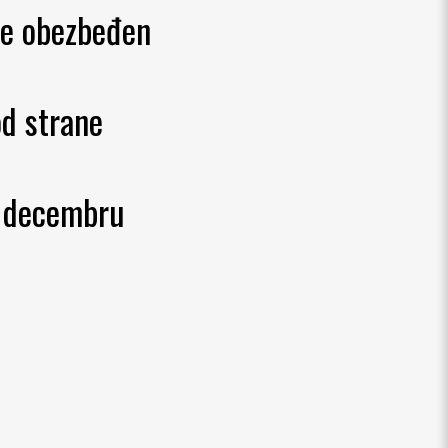
 je obezbeđen
d strane
 decembru