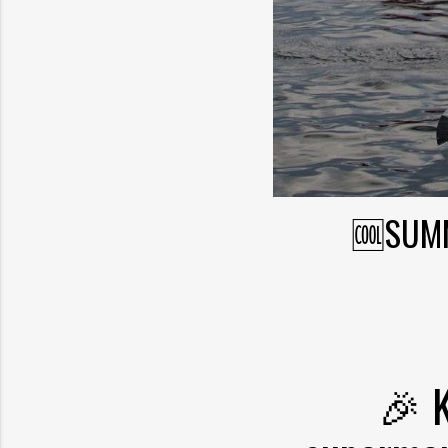
🆒SUM
🎉 K