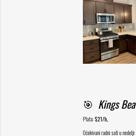
🎯
Kings Bea
Plata:
$21/h,
Oćekivani radni sati u nedelji