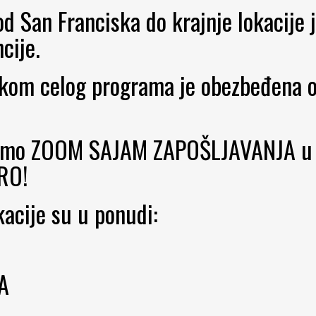
d San Franciska do krajnje lokacije
cije.
kom celog programa je obezbeđena o
jemo ZOOM SAJAM ZAPOŠLJAVANJA u
RO!
acije su u ponudi:
A