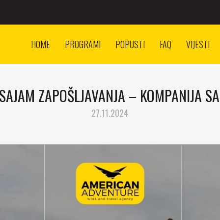
HOME
PROGRAMI
POPUSTI
FAQ
VIJESTI
SAJAM ZAPOŠLJAVANJA – KOMPANIJA S
27.11.2024