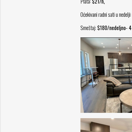
Plata:
$21/h,
Oćekivani radni sati u nedelji
Smeštaj:
$180/nedeljno- 4