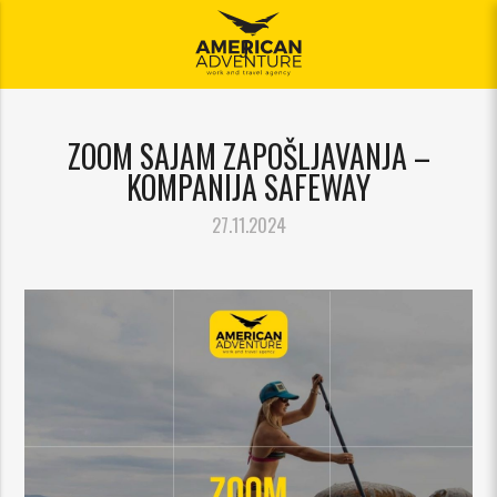
Jelovnik
ZOOM SAJAM ZAPOŠLJAVANJA –
KOMPANIJA SAFEWAY
27.11.2024
ajuća_dolje
ajuća_dolje