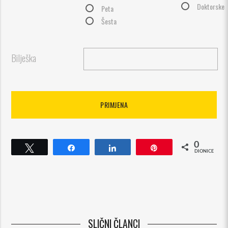
Doktorske
Peta
Šesta
Bilješka
0
Cvrkut
Udio
Udio
Pin
DIONICE
SLIČNI ČLANCI