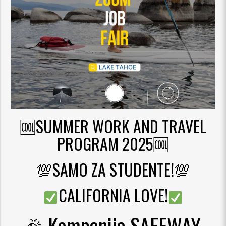
ajuća_dolje
ajuća_dolje
🆒SUMMER WORK AND TRAVEL
PROGRAM 2025🆒
💯SAMO ZA STUDENTE!💯
CALIFORNIA LOVE!
🎉 Kompanija SAFEWAY,