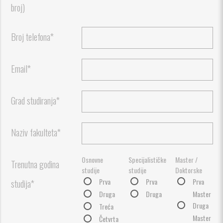
broj)
Broj telefona*
Email*
Grad studiranja*
Naziv fakulteta*
Osnovne
Specijalističke
Master /
Trenutna godina
studije
studije
Doktorske
Prva
Prva
Prva
studija*
Druga
Druga
Master
Druga
Treća
Master
Četvrta