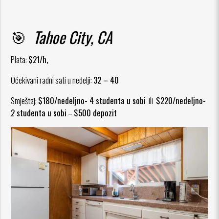
🎯
Tahoe City, CA
Plata:
$21/h,
Oćekivani radni sati u nedelji:
32 – 40
Smještaj:
$180/nedeljno- 4 studenta u sobi
ili
$220/nedeljno-
2 studenta u sobi
–
$500 depozit