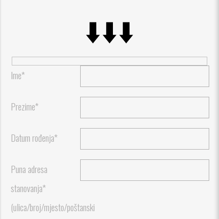
⬇️⬇️⬇️
Ime*
Prezime*
Datum rođenja*
Puna adresa
stanovanja*
(ulica/broj/mjesto/poštanski