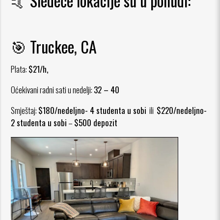
🤙 Sledeće lokacije su u ponudi:
🎯
Truckee, CA
Plata:
$21/h,
Oćekivani radni sati u nedelji:
32 – 40
Smještaj:
$180/nedeljno- 4 studenta u sobi
ili
$220/nedeljno-
2 studenta u sobi
–
$500 depozit