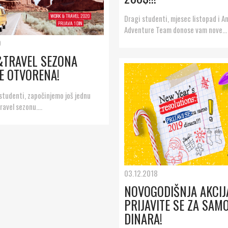
Dragi studenti, mjesec listopad i 
Adventure Team donose vam nove...
9
TRAVEL SEZONA
E OTVORENA!
studenti, započinjemo još jednu
avel sezonu....
03.12.2018
NOVOGODIŠNJA AKCIJA
PRIJAVITE SE ZA SAM
DINARA!