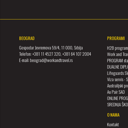
BEOGRAD
PROGRAMI
Gospodar Jevremova 59/4, 11 000, Srbija
H2B program 
Telefon: +381 11 4527 320, +381 64 107 2004
Work and Tra
E-mail: beograd@workandtravel.rs
PROGRAM staž
DUALNE DIPL
Lifeguards 
Viza servis - 
Australijski 
Au Pair SAD
ONLINE PROG
SREDNJA ŠKO
O NAMA
Kontakt