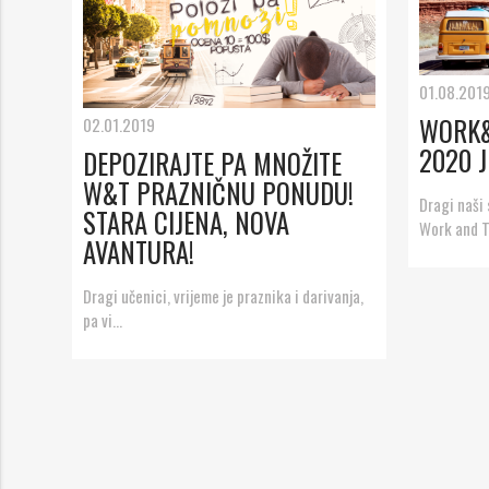
01.08.201
WORK&
02.01.2019
2020 J
DEPOZIRAJTE PA MNOŽITE
W&T PRAZNIČNU PONUDU!
Dragi naši 
STARA CIJENA, NOVA
Work and Tr
AVANTURA!
Dragi učenici, vrijeme je praznika i darivanja,
pa vi...