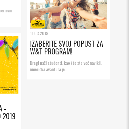
American
11.03.2019
IZABERITE SVOJ POPUST ZA
W&T PROGRAM!
Dragi naši studenti, kao što ste već navikli,
Američka avantura je...
 -
O 2019