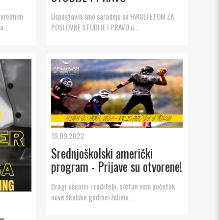
rivrednim
Uspostavili smo saradnju sa FAKULTETOM ZA
...
POSLOVNE STUDIJE I PRAVO u...
19.09.2022
Srednjoškolski američki
program - Prijave su otvorene!
Dragi učenici i roditelji, sretan vam početak
nove školske godine! želimo...
–