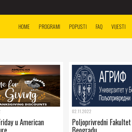
HOME
PROGRAMI
POPUSTI
FAQ
VIJESTI
2
02.11.2022
Friday u American
Poljoprivredni Fakultet
ure
Beogradu