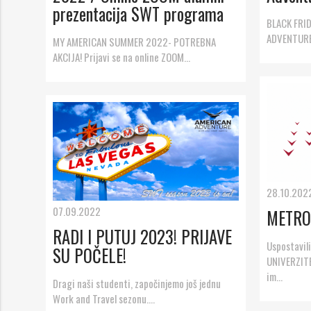
ajuća_dolje
prezentacija SWT programa
BLACK FRI
ADVENTURE! 
MY AMERICAN SUMMER 2022- POTREBNA
AKCIJA! Prijavi se na online ZOOM...
ajuća_dolje
28.10.202
07.09.2022
METRO
RADI I PUTUJ 2023! PRIJAVE
Uspostavil
SU POČELE!
UNIVERZITE
im...
Dragi naši studenti, započinjemo još jednu
Work and Travel sezonu....