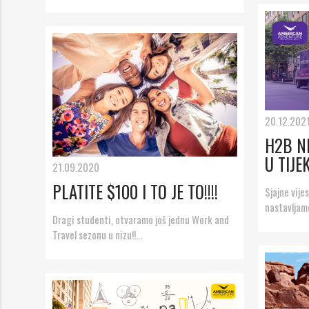
20.12.202
H2B NE
U TIJEK
21.09.2020
PLATITE $100 I TO JE TO!!!!
Sjajne vij
nastavljam
Dragi studenti, otvaramo još jednu Work and
Travel sezonu u nizu!!...