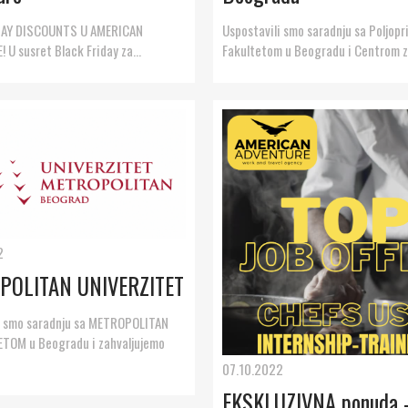
DAY DISCOUNTS U AMERICAN
Uspostavili smo saradnju sa Poljop
U susret Black Friday za...
Fakultetom u Beogradu i Centrom za
2
POLITAN UNIVERZITET
i smo saradnju sa METROPOLITAN
TOM u Beogradu i zahvaljujemo
07.10.2022
EKSKLUZIVNA ponuda 