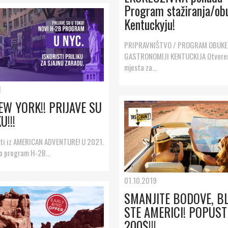
Program stažiranja/ob
Kentuckyju!
PRIPRAVNIŠTVO / PROGRAM OBUKE
GASTRONOMIJI KENTUCKIJA Otvoren
mjesta za...
1
W YORK!! PRIJAVE SU
U!!!
esti iz AMERICAN ADVENTURE! U 2021.
o program H-2B...
01.10.2019
SMANJITE BODOVE, BL
STE AMERICI! POPUST
200$!!!