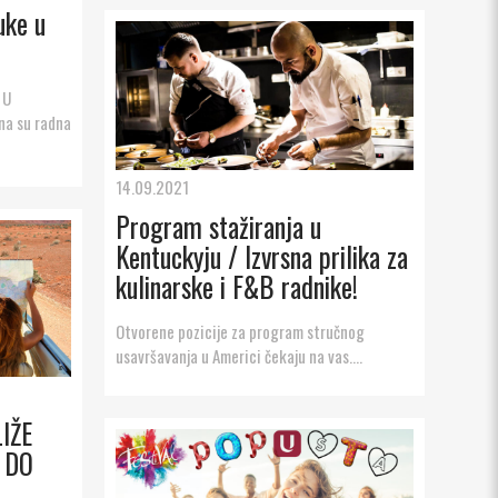
uke u
 U
a su radna
14.09.2021
Program stažiranja u
Kentuckyju / Izvrsna prilika za
kulinarske i F&B radnike!
Otvorene pozicije za program stručnog
usavršavanja u Americi čekaju na vas....
IŽE
 DO