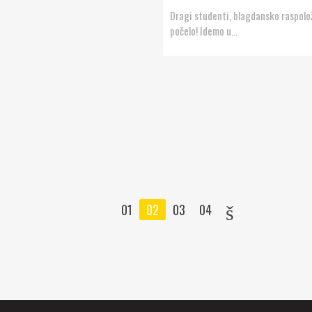
Dragi studenti, blagdansko raspolož
počelo! Idemo u...
lijevo
ševr
01
02
03
04