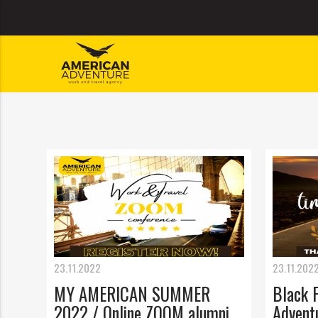
ajuća_dolje
ajuća_dolje
23.11.2022
23.11.202
MY AMERICAN SUMMER
Black 
2022 / Online ZOOM alumni
Advent