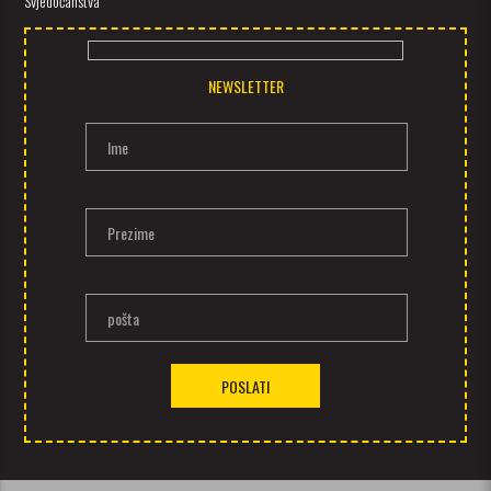
Svjedočanstva
NEWSLETTER
Ime
Prezime
pošta