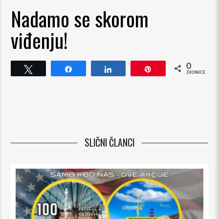
Nadamo se skorom
viđenju!
0
Cvrkut
Udio
Udio
Pin
DIONICE
SLIČNI ČLANCI