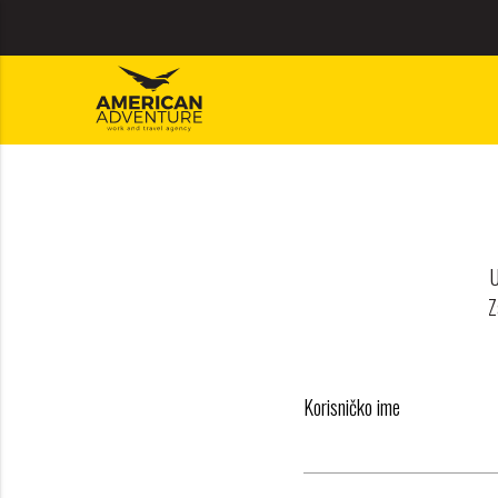
U
ajuća_dolje
Z
ajuća_dolje
Korisničko ime