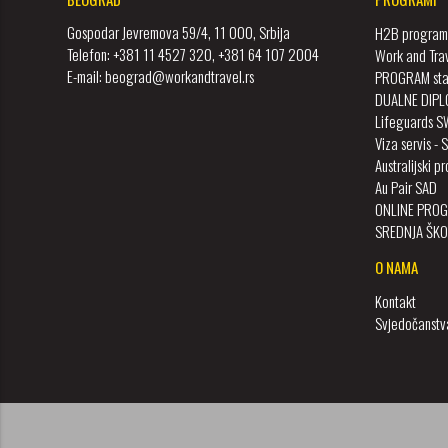
Gospodar Jevremova 59/4, 11 000, Srbija
H2B program 
Telefon: +381 11 4527 320, +381 64 107 2004
Work and Tra
E-mail: beograd@workandtravel.rs
PROGRAM staž
DUALNE DIPL
Lifeguards 
Viza servis - 
Australijski 
Au Pair SAD
ONLINE PROG
SREDNJA ŠKO
O NAMA
Kontakt
Svjedočanstv