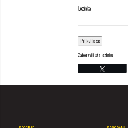
ajuća_dolje
Lozinka
ajuća_dolje
Zaboravili ste lozinku
Cvrkut
BEOGRAD
PROGRAMI