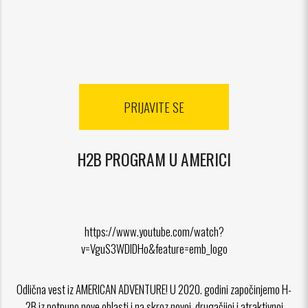
ajuća_dolje
ajuća_dolje
PRIJAVITE SE
H2B PROGRAM U AMERICI
https://www.youtube.com/watch?
v=VguS3WDlDHo&feature=emb_logo
Odlična vest iz AMERICAN ADVENTURE! U 2020. godini započinjemo H-
2B iz potpuno nove oblasti i na skroz novoj, drugačijoj i atraktivnoj