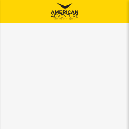
Jelovnik
ajuća_dolje
ajuća_dolje