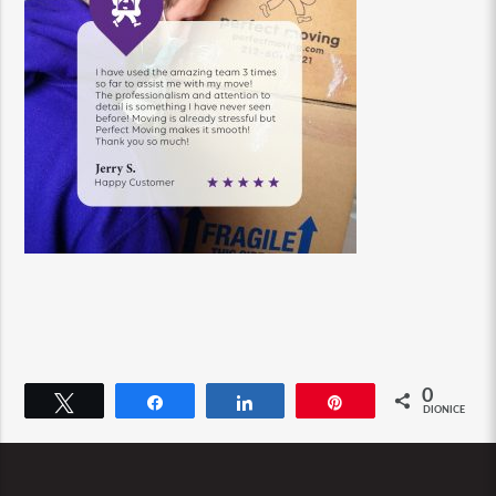
0
Cvrkut
Udio
Udio
Pin
DIONICE