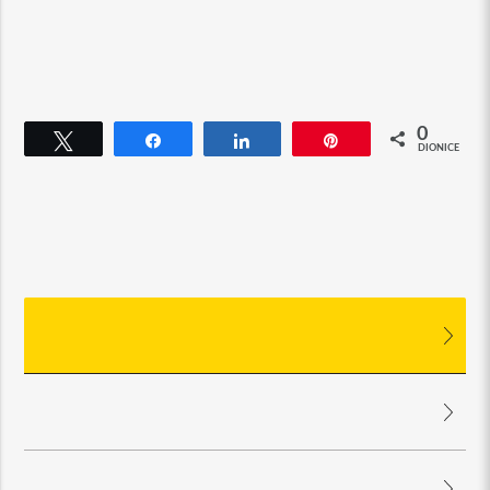
0
Cvrkut
Udio
Udio
Pin
DIONICE