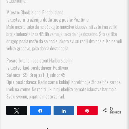
studentima.
Mjesto
: Block Island, Rhode Island
Iskustvo u traženju dodatnog posla
: Pozitivno
Malo mesto tako da ne očekujte mnoštvo klubova, ali zato ima veliki
broj studenata iz različitih zemalja tako da nije dosadno. Što se tiče
drugog posla može da se nadje, skoro svi su radili dva posla. Ko ne voli
velike gradove, jako dobra destinacija.
Posao
: kitchen assistent,Harborside Inn
Iskustvo kod poslodavca:
Pozitivno
Satnica: $
9
Broj sati tjedno:
45
Opis poslodavca:
Radio sam u kuhinji. Korektno je što se tiče zarade,
uvek na vreme. Ne raditi u kuhinji ukoliko nemate iskustva bar malo.
Sve u svemu, prijatno mesto za rad.
0
Cvrkut
Udio
Udio
Pin
DIONICE