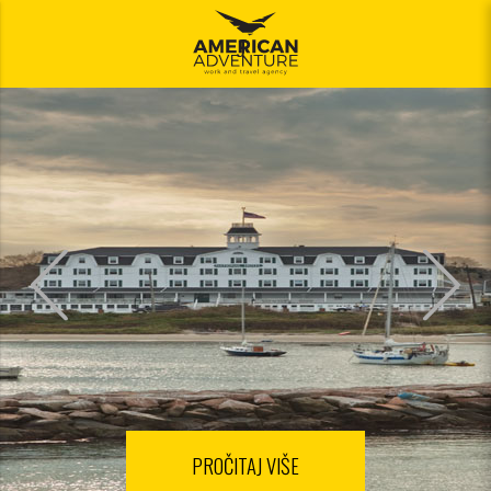
Jelovnik
ajuća_dolje
ajuća_dolje
PROČITAJ VIŠE