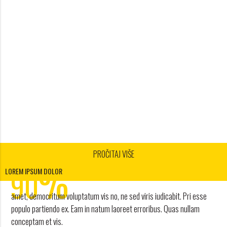
PROČITAJ VIŠE
1
%
2
90
LOREM IPSUM DOLOR
3
amet, democritum voluptatum vis no, ne sed viris iudicabit. Pri esse
4
POPUSTA
populo partiendo ex. Eam in natum laoreet erroribus. Quas nullam
conceptam et vis.
work and travel agency