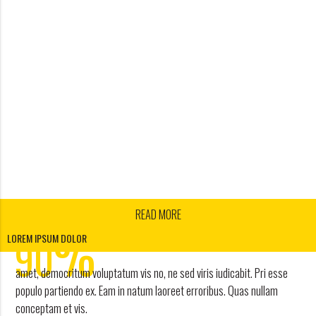
READ MORE
1
%
2
90
LOREM IPSUM DOLOR
3
amet, democritum voluptatum vis no, ne sed viris iudicabit. Pri esse
4
DISCOUNT
populo partiendo ex. Eam in natum laoreet erroribus. Quas nullam
conceptam et vis.
work and travel agency