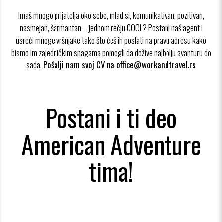
Imaš mnogo prijatelja oko sebe, mlad si, komunikativan, pozitivan,
nasmejan, šarmantan – jednom rečju COOL? Postani naš agent i
usreći mnoge vršnjake tako što ćeš ih poslati na pravu adresu kako
bismo im zajedničkim snagama pomogli da dožive najbolju avanturu do
sada.
Pošalji nam svoj CV na office@workandtravel.rs
Postani i ti deo
American Adventure
tima!