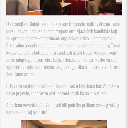
U saradnji sa Global Tesol College-om iz Kanade realizovali smo Tesol
kurs u Novom Sadu sa punom grupom entuzijastičnih kandidata koji
su spremni da rade kao profesori engleskog jezika u inostranstvu!
Prve radne ponude su ponuđene kandidatima već tokom samog Tesol
kursa kao dokaz koliko su naši kandidati uložili truda i koncentracije
da se adaptiraju novom okruženju, intenzivnom kursu i koliko su već
spremni da rade kao profesori engleskog jezika u inostranstvu! Bravo i
čestitamo svima!!!
Prijave za septembarski Tesol kurs su već u toku kada baš Vi možete
da se prijavite, i napravite prvi i najveći korak ka boljoj karijeri!
American Adventure će Vam uvek biti podrška prilikom svakog Vašeg
koraka ka novoj avanturi!