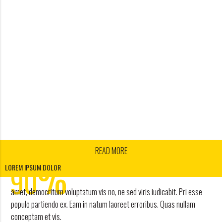
READ MORE
1
%
2
90
LOREM IPSUM DOLOR
3
amet, democritum voluptatum vis no, ne sed viris iudicabit. Pri esse
4
DISCOUNT
populo partiendo ex. Eam in natum laoreet erroribus. Quas nullam
conceptam et vis.
work and travel agency