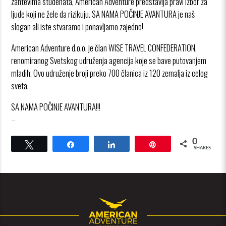
zahtevima studenata, American Adventure predstavlja pravi izbor za
ljude koji ne žele da rizikuju. SA NAMA POČINJE AVANTURA je naš
slogan ali iste stvaramo i ponavljamo zajedno!
American Adventure d.o.o. je član WISE TRAVEL CONFEDERATION,
renomiranog Svetskog udruženja agencija koje se bave putovanjem
mladih. Ovo udruženje broji preko 700 članica iz 120 zemalja iz celog
sveta.
SA NAMA POČINJE AVANTURA!!!
–
0
Tweet
Share
Share
Pin
SHARES