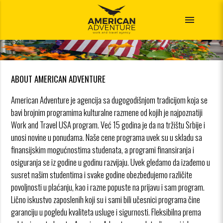
menu
ABOUT AMERICAN ADVENTURE
American Adventure je agencija sa dugogodišnjom tradicijom koja se
bavi brojnim programima kulturalne razmene od kojih je najpoznatiji
Work and Travel USA program. Već 15 godina je da na tržištu Srbije i
unosi novine u ponudama. Naše cene programa uvek su u skladu sa
finansijskim mogućnostima studenata, a programi finansiranja i
osiguranja se iz godine u godinu razvijaju. Uvek gledamo da izađemo u
susret našim studentima i svake godine obezbeđujemo različite
povoljnosti u plaćanju, kao i razne popuste na prijavu i sam program.
Lično iskustvo zaposlenih koji su i sami bili učesnici programa čine
garanciju u pogledu kvaliteta usluge i sigurnosti. Fleksibilna prema