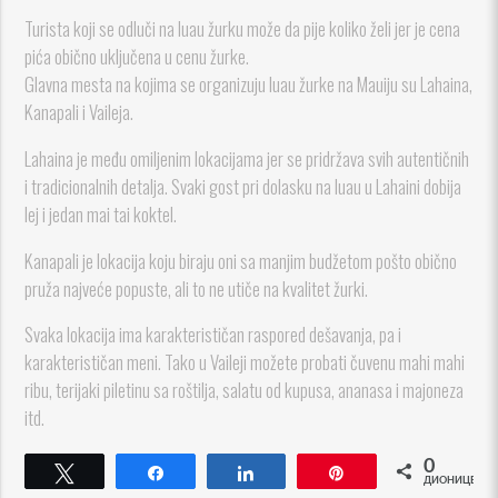
Turista koji se odluči na luau žurku može da pije koliko želi jer je cena
pića obično uključena u cenu žurke.
Glavna mesta na kojima se organizuju luau žurke na Mauiju su Lahaina,
Kanapali i Vaileja.
Lahaina je među omiljenim lokacijama jer se pridržava svih autentičnih
i tradicionalnih detalja. Svaki gost pri dolasku na luau u Lahaini dobija
lej i jedan mai tai koktel.
Kanapali je lokacija koju biraju oni sa manjim budžetom pošto obično
pruža najveće popuste, ali to ne utiče na kvalitet žurki.
Svaka lokacija ima karakterističan raspored dešavanja, pa i
karakterističan meni. Tako u Vaileji možete probati čuvenu mahi mahi
ribu, terijaki piletinu sa roštilja, salatu od kupusa, ananasa i majoneza
itd.
0
Tweet
Share
Share
Pin
ДИОНИЦЕ