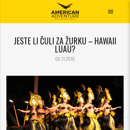
menu
JESTE LI ČULI ZA ŽURKU – HAWAII
LUAU?
06.11.2016