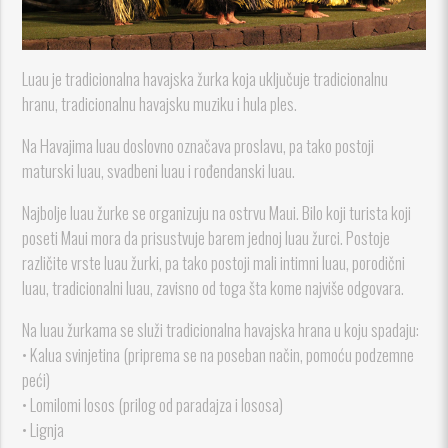
Luau je tradicionalna havajska žurka koja uključuje tradicionalnu
hranu, tradicionalnu havajsku muziku i hula ples.
Na Havajima luau doslovno označava proslavu, pa tako postoji
maturski luau, svadbeni luau i rođendanski luau.
Najbolje luau žurke se organizuju na ostrvu Maui. Bilo koji turista koji
poseti Maui mora da prisustvuje barem jednoj luau žurci. Postoje
različite vrste luau žurki, pa tako postoji mali intimni luau, porodični
luau, tradicionalni luau, zavisno od toga šta kome najviše odgovara.
Na luau žurkama se služi tradicionalna havajska hrana u koju spadaju:
• Kalua svinjetina (priprema se na poseban način, pomoću podzemne
peći)
• Lomilomi losos (prilog od paradajza i lososa)
• Lignja