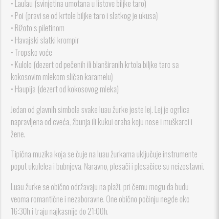
• Laulau (svinjetina umotana u listove biljke taro)
• Poi (pravi se od krtole biljke taro i slatkog je ukusa)
• Rižoto s piletinom
• Havajski slatki krompir
• Tropsko voće
• Kulolo (dezert od pečenih ili blanširanih krtola biljke taro sa
kokosovim mlekom sličan karamelu)
• Haupija (dezert od kokosovog mleka)
Jedan od glavnih simbola svake luau žurke jeste lej. Lej je ogrlica
napravljena od cveća, žbunja ili kukui oraha koju nose i muškarci i
žene.
Tipična muzika koja se čuje na luau žurkama uključuje instrumente
poput ukulelea i bubnjeva. Naravno, plesači i plesačice su neizostavni.
Luau žurke se obično održavaju na plaži, pri čemu mogu da budu
veoma romantične i nezaboravne. One obično počinju negde oko
16:30h i traju najkasnije do 21:00h.