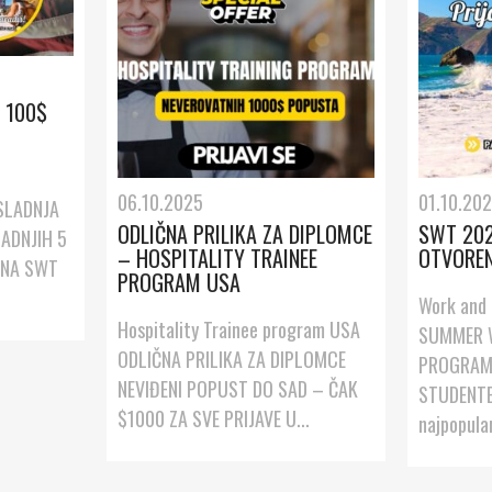
– 100$
06.10.2025
01.10.20
OSLADNJA
ODLIČNA PRILIKA ZA DIPLOMCE
SWT 202
ADNJIH 5
– HOSPITALITY TRAINEE
OTVOREN
 NA SWT
PROGRAM USA
Work and 
Hospitality Trainee program USA
SUMMER 
ODLIČNA PRILIKA ZA DIPLOMCE
PROGRAM
NEVIĐENI POPUST DO SAD – ČAK
STUDENTE! 
$1000 ZA SVE PRIJAVE U...
najpopular