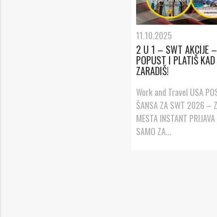
11.10.2025
2 U 1 – SWT AKCIJE 
POPUST I PLATIŠ KAD
ZARADIŠ!
Work and Travel USA P
ŠANSA ZA SWT 2026 – Z
MESTA INSTANT PRIJAVA
SAMO ZA...