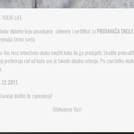
 YOUR LIFE
elor diplome koju posedujete steknete i sertifikat za
PREDAVAČA ENGLE
emalja širom sveta.
 Vas kroz intenzivnu obuku naučiti kako da ga predajete. Uradite prekvalifik
oji preferiraju rad od kuće ovo je takođe idealno rešenje. Po završetku ob
a.
.12.2017.
vršavanje dođite do zaposlenja!
Očekujemo Vas!