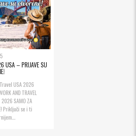
25
6 USA – PRIJAVE SU
E!
Travel USA 2026
WORK AND TRAVEL
 2026 SAMO ZA
Priključi se i ti
nijem...