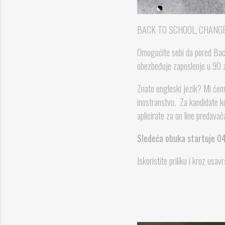
BACK TO SCHOOL, CHANGE
Omogućite sebi da pored Bach
obezbeđuje zaposlenje u 90 z
Znate engleski jezik? Mi ćemo
inostranstvu. Za kandidate k
aplicirate za on line predavač
Sledeća obuka startuje 04
Iskoristite priliku i kroz usa