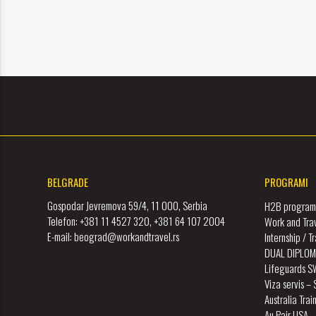
BELGRADE
PROGRAMI
Gospodar Jevremova 59/4, 11 000, Serbia
H2B program 
Telefon: +381 11 4527 320, +381 64 107 2004
Work and Tra
E-mail: beograd@workandtravel.rs
Internship / 
DUAL DIPLOM
Lifeguards 
Viza servis –
Australia Tra
Au Pair USA