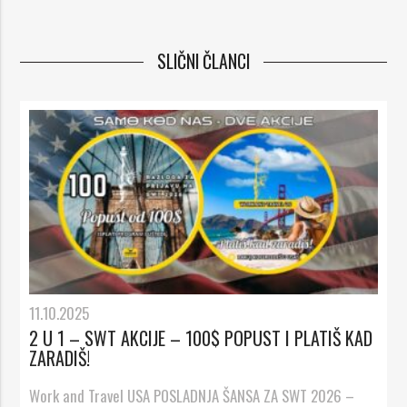
SLIČNI ČLANCI
11.10.2025
2 U 1 – SWT AKCIJE – 100$ POPUST I PLATIŠ KAD
ZARADIŠ!
Work and Travel USA POSLADNJA ŠANSA ZA SWT 2026 –