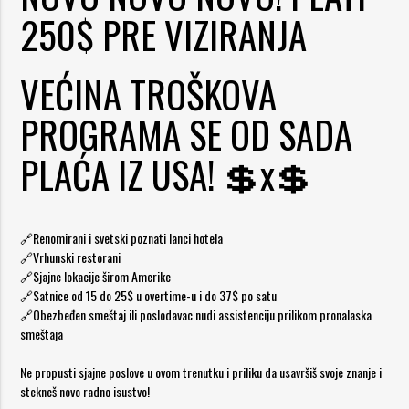
250$ PRE VIZIRANJA
VEĆINA TROŠKOVA
PROGRAMA SE OD SADA
PLAĆA IZ USA! 💲x💲
🔗Renomirani i svetski poznati lanci hotela
🔗Vrhunski restorani
🔗Sjajne lokacije širom Amerike
🔗Satnice od 15 do 25$ u overtime-u i do 37$ po satu
🔗Obezbeđen smeštaj ili poslodavac nudi assistenciju prilikom pronalaska
smeštaja
Ne propusti sjajne poslove u ovom trenutku i priliku da usavršiš svoje znanje i
stekneš novo radno isustvo!