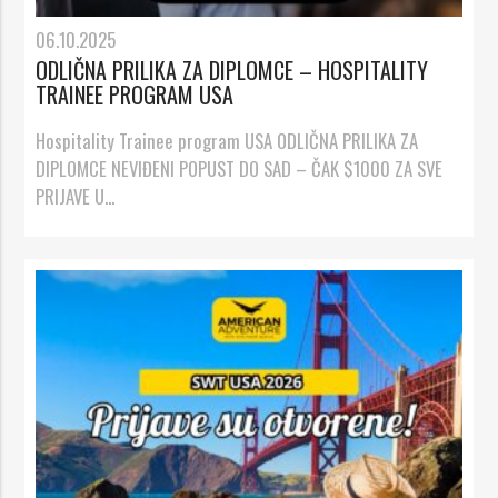
06.10.2025
ODLIČNA PRILIKA ZA DIPLOMCE – HOSPITALITY
TRAINEE PROGRAM USA
Hospitality Trainee program USA ODLIČNA PRILIKA ZA
DIPLOMCE NEVIĐENI POPUST DO SAD – ČAK $1000 ZA SVE
PRIJAVE U...