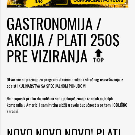
GASTRONOMIJA /
AKCIJA / PLATI 250$
PRE VIZIRANJA 🔝
Otvorene su pozicije za program stručne prakse i stručnog usavršavanja iz
obalsti KULINARSTVA SA SPECIJALNOM PONUDOM!
Ne propusti priliku da radiš na sebi, pokupiš znanje iz nekih najboljih
kompanija u Americi i samim tim uložiš u svoju budućnost a pritom i ODLIČNO
zaradiš.
NOVO NOVO NOVO! PLATI