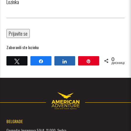
Lozinka
Zaboravili ste lozinku
0
Tweet
Share
Share
Pin
ДИОНИЦЕ
BELGRADE
Gospodar Jevremova 59/4, 11 000, Serbia