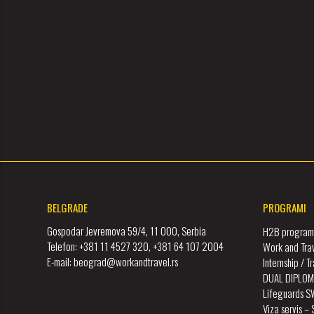
BELGRADE
PROGRAMI
Gospodar Jevremova 59/4, 11 000, Serbia
H2B program 
Telefon: +381 11 4527 320, +381 64 107 2004
Work and Tra
E-mail: beograd@workandtravel.rs
Internship / 
DUAL DIPLOM
Lifeguards 
Viza servis –