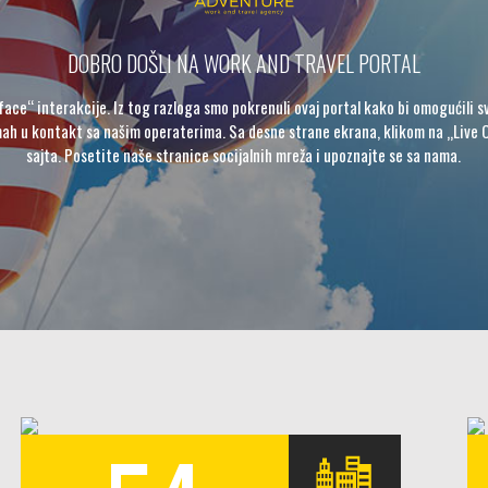
DOBRO DOŠLI NA WORK AND TRAVEL PORTAL
face“ interakcije. Iz tog razloga smo pokrenuli ovaj portal kako bi omogućili sv
ah u kontakt sa našim operaterima. Sa desne strane ekrana, klikom na „Live 
sajta. Posetite naše stranice socijalnih mreža i upoznajte se sa nama.