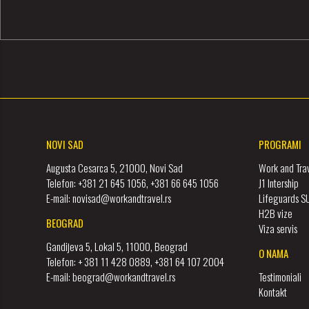
NOVI SAD
PROGRAMI
Augusta Cesarca 5, 21000, Novi Sad
Work and Tra
Telefon: +381 21 645 1056, +381 66 645 1056
J1 Intership
E-mail: novisad@workandtravel.rs
Lifeguards 
H2B vize
BEOGRAD
Viza servis
Gandijeva 5, Lokal 5, 11000, Beograd
O NAMA
Telefon: + 381 11 428 0889, +381 64 107 2004
E-mail: beograd@workandtravel.rs
Testimoniali
Kontakt