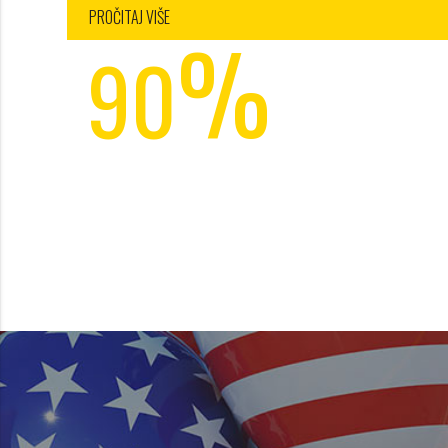
2
PROČITAJ VIŠE
%
3
90
4
POPUSTA
work and travel agency