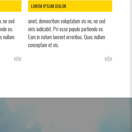
LOREM IPSUM DOLOR
, ne sed
amet, democritum voluptatum vis no, ne sed
endo ex.
viris iudicabit. Pri esse populo partiendo ex.
as nullam
Eam in natum laoreet erroribus. Quas nullam
conceptam et vis.
više
više