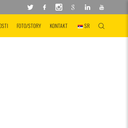
RA!
OSTI
FOTO/STORY
KONTAKT
SR