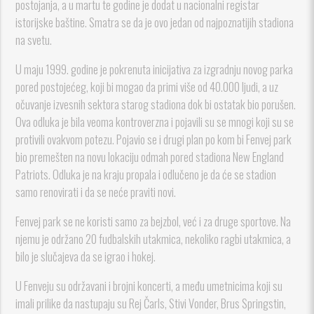
postojanja, a u martu te godine je dodat u nacionalni registar
istorijske baštine. Smatra se da je ovo jedan od najpoznatijih stadiona
na svetu.
U maju 1999. godine je pokrenuta inicijativa za izgradnju novog parka
pored postojećeg, koji bi mogao da primi više od 40.000 ljudi, a uz
očuvanje izvesnih sektora starog stadiona dok bi ostatak bio porušen.
Ova odluka je bila veoma kontroverzna i pojavili su se mnogi koji su se
protivili ovakvom potezu. Pojavio se i drugi plan po kom bi Fenvej park
bio premešten na novu lokaciju odmah pored stadiona New England
Patriots. Odluka je na kraju propala i odlučeno je da će se stadion
samo renovirati i da se neće praviti novi.
Fenvej park se ne koristi samo za bejzbol, već i za druge sportove. Na
njemu je održano 20 fudbalskih utakmica, nekoliko ragbi utakmica, a
bilo je slučajeva da se igrao i hokej.
U Fenveju su održavani i brojni koncerti, a među umetnicima koji su
imali prilike da nastupaju su Rej Čarls, Stivi Vonder, Brus Springstin,