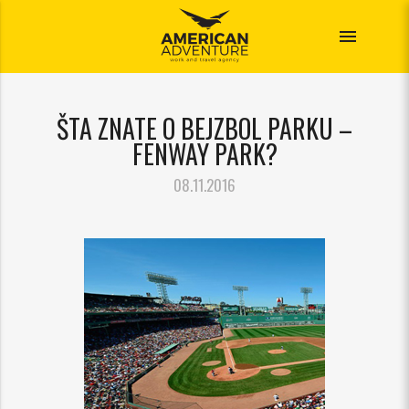
menu
ŠTA ZNATE O BEJZBOL PARKU –
FENWAY PARK?
08.11.2016