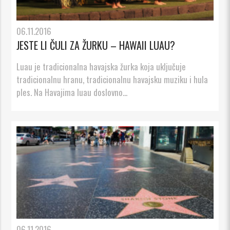
06.11.2016
JESTE LI ČULI ZA ŽURKU – HAWAII LUAU?
Luau je tradicionalna havajska žurka koja uključuje
tradicionalnu hranu, tradicionalnu havajsku muziku i hula
ples. Na Havajima luau doslovno...
06.11.2016