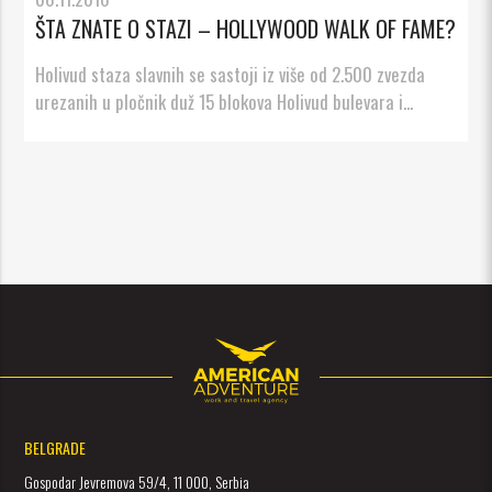
ŠTA ZNATE O STAZI – HOLLYWOOD WALK OF FAME?
Holivud staza slavnih se sastoji iz više od 2.500 zvezda
urezanih u pločnik duž 15 blokova Holivud bulevara i...
BELGRADE
Gospodar Jevremova 59/4, 11 000, Serbia