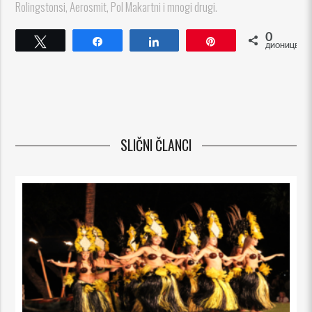
Rolingstonsi, Aerosmit, Pol Makartni i mnogi drugi.
0
Tweet
Share
Share
Pin
ДИОНИЦЕ
SLIČNI ČLANCI