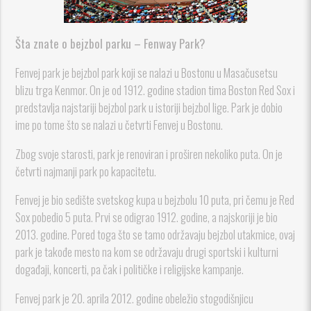
Šta znate o bejzbol parku – Fenway Park?
Fenvej park je bejzbol park koji se nalazi u Bostonu u Masačusetsu
blizu trga Kenmor. On je od 1912. godine stadion tima Boston Red Sox i
predstavlja najstariji bejzbol park u istoriji bejzbol lige. Park je dobio
ime po tome što se nalazi u četvrti Fenvej u Bostonu.
Zbog svoje starosti, park je renoviran i proširen nekoliko puta. On je
četvrti najmanji park po kapacitetu.
Fenvej je bio sedište svetskog kupa u bejzbolu 10 puta, pri čemu je Red
Sox pobedio 5 puta. Prvi se odigrao 1912. godine, a najskoriji je bio
2013. godine. Pored toga što se tamo održavaju bejzbol utakmice, ovaj
park je takođe mesto na kom se održavaju drugi sportski i kulturni
događaji, koncerti, pa čak i političke i religijske kampanje.
Fenvej park je 20. aprila 2012. godine obeležio stogodišnjicu